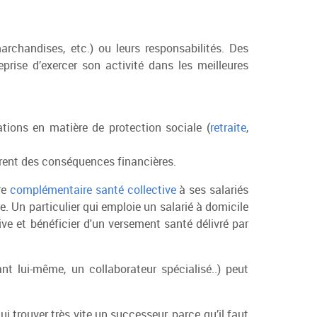
archandises, etc.) ou leurs responsabilités. Des
eprise d’exercer son activité dans les meilleures
tions en matière de protection sociale (
retraite
,
drent des conséquences financières.
re
complémentaire santé collective
à ses salariés
. Un particulier qui emploie un salarié à domicile
ive et bénéficier d'un versement santé délivré par
eant lui-même, un collaborateur spécialisé..) peut
ui trouver très vite un successeur, parce qu’il faut