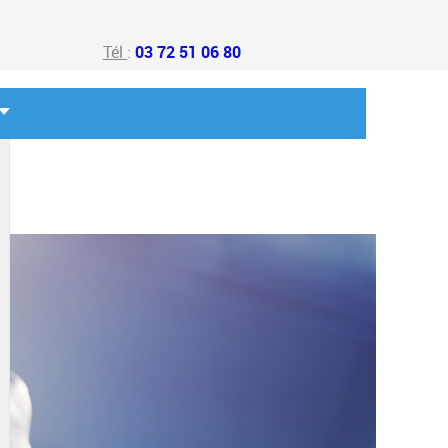
Tél
:
03 72 51 06 80