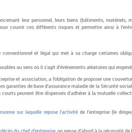
cernant leur personnel, leurs biens (bâtiments, matériels, m
ur couvrir ces différents risques et permettre ainsi à l’entr
 conventionnel et légal qui met à sa charge certaines obliga
surables au sens où il s’agit d’évènements aléatoires qui engen
reprise et association, a l'obligation de proposer une couvertu
s garanties de base d'assurance maladie de la Sécurité sociale
 courts peuvent être dispensés d'adhérer à la mutuelle collect
ersonne sur laquelle repose l’activité
de l’entreprise (le dirig
e
décès du chef d’entreprise
, on pense d’abord à la nécessité de l